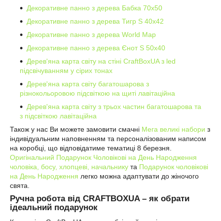
Декоративне панно з дерева Бабка 70х50
Декоративне панно з дерева Тигр S 40x42
Декоративне панно з дерева World Map
Декоративне панно з дерева Єнот S 50х40
Дерев'яна карта світу на стіні CraftBoxUA з led
підсвічуванням у сірих тонах
Дерев'яна карта світу багатошарова з
різнокольоровою підсвіткою на щиті лавітаційна
Дерев'яна карта світу з трьох частин багатошарова та
з підсвіткою лавітаційна
Також у нас Ви можете замовити смачні
Мега великі набори
з
індивідуальним наповненням та персоналізованим написом
на коробці, що відповідатиме тематиці 8 березня.
Оригінальний Подарунок Чоловікові на День Народження
чоловіка, босу, хлопцеві, начальнику
та
Подарунок чоловікові
на День Народження
легко можна адаптувати до жіночого
свята.
Ручна робота від CRAFTBOXUA – як обрати
ідеальний подарунок