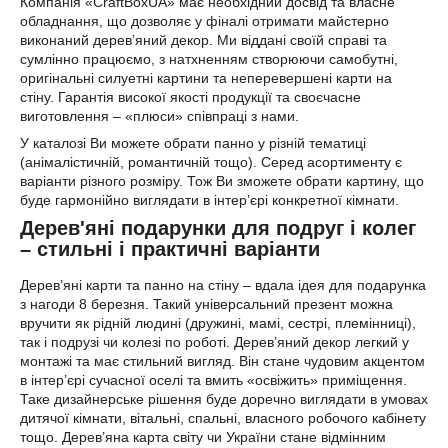
Компанія «CraftBoxUA» має необхідний досвід та власне
обладнання, що дозволяє у фіналі отримати майстерно
виконаний дерев’яний декор. Ми віддані своїй справі та
сумлінно працюємо, з натхненням створюючи самобутні,
оригінальні силуетні картини та неперевершені карти на
стіну. Гарантія високої якості продукції та своєчасне
виготовлення – «плюси» співпраці з нами.
У каталозі Ви можете обрати панно у різній тематиці
(анімалістичній, романтичній тощо). Серед асортименту є
варіанти різного розміру. Тож Ви зможете обрати картину, що
буде гармонійно виглядати в інтер’єрі конкретної кімнати.
Дерев'яні подарунки для подруг і колег
– стильні і практичні варіанти
Дерев’яні карти та панно на стіну – вдала ідея для подарунка
з нагоди 8 березня. Такий універсальний презент можна
вручити як рідній людині (дружині, мамі, сестрі, племінниці),
так і подрузі чи колезі по роботі. Дерев’яний декор легкий у
монтажі та має стильний вигляд. Він стане чудовим акцентом
в інтер’єрі сучасної оселі та вмить «освіжить» приміщення.
Таке дизайнерське рішення буде доречно виглядати в умовах
дитячої кімнати, вітальні, спальні, власного робочого кабінету
тощо. Дерев’яна карта світу чи України стане відмінним