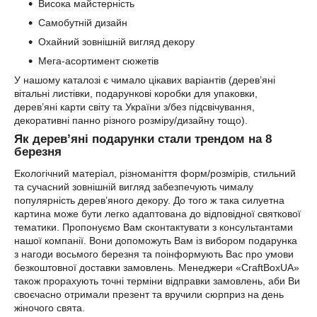
Висока майстерність
Самобутній дизайн
Охайний зовнішній вигляд декору
Мега-асортимент сюжетів
У нашому каталозі є чимало цікавих варіантів (дерев’яні
вітальні листівки, подарункові коробки для упаковки,
дерев’яні карти світу та України з/без підсвічування,
декоративні панно різного розміру/дизайну тощо).
Як дерев’яні подарунки стали трендом на 8
березня
Екологічний матеріал, різноманіття форм/розмірів, стильний
та сучасний зовнішній вигляд забезпечують чималу
популярність дерев’яного декору. До того ж така силуетна
картина може бути легко адаптована до відповідної святкової
тематики. Пропонуємо Вам сконтактувати з консультантами
нашої компанії. Вони допоможуть Вам із вибором подарунка
з нагоди восьмого березня та поінформують Вас про умови
безкоштовної доставки замовлень. Менеджери «CraftBoxUA»
також прорахують точні терміни відправки замовлень, аби Ви
своєчасно отримали презент та вручили сюрприз на день
жіночого свята.