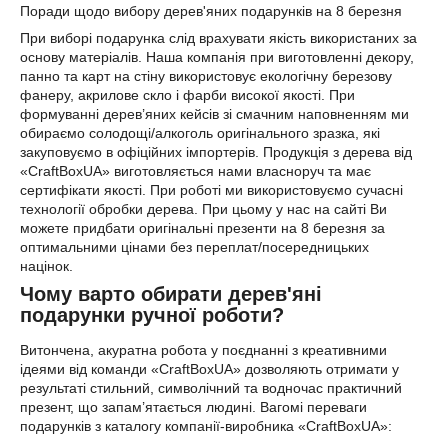
Поради щодо вибору дерев'яних подарунків на 8 березня
При виборі подарунка слід врахувати якість використаних за
основу матеріалів. Наша компанія при виготовленні декору,
панно та карт на стіну використовує екологічну березову
фанеру, акрилове скло і фарби високої якості. При
формуванні дерев’яних кейсів зі смачним наповненням ми
обираємо солодощі/алкоголь оригінального зразка, які
закуповуємо в офіційних імпортерів. Продукція з дерева від
«CraftBoxUA» виготовляється нами власноруч та має
сертифікати якості. При роботі ми використовуємо сучасні
технології обробки дерева. При цьому у нас на сайті Ви
можете придбати оригінальні презенти на 8 березня за
оптимальними цінами без переплат/посередницьких
націнок.
Чому варто обирати дерев'яні
подарунки ручної роботи?
Витончена, акуратна робота у поєднанні з креативними
ідеями від команди «CraftBoxUA» дозволяють отримати у
результаті стильний, символічний та водночас практичний
презент, що запам’ятається людині. Вагомі переваги
подарунків з каталогу компанії-виробника «CraftBoxUA»: