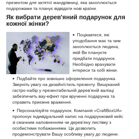
презентом для затятої мандрівниці, яка захоплюється
подорожами та планує відвідати нові країни.
Як вибрати дерев'яний подарунок для
кожної жінки?
Поцікавтеся, які
уподобання має та чим
захоплюється людина,
якій Ви плануєте
придбати подарунок.
Необхідно врахувати
інтереси та хобі жінки.
Подбайте про зовнішнє оформлення подарунка.
Зверніть увагу на дизайн/стиль презенту. Вишуканий
гастро-набір у презентабельній дерев’яній валізці
забезпечить вау-ефект при врученні подарунка та
справить приємне враження.
Персоналізуйте подарунок. Компанія «CraftBoxUA»
пропонує індивідуальний напис на подарунковий кейс
зі смачним наповненням чи дерев’яну листівку з
особистими побажаннями. Це дозволить
продемонструвати Вашу особливу увагу до людини.