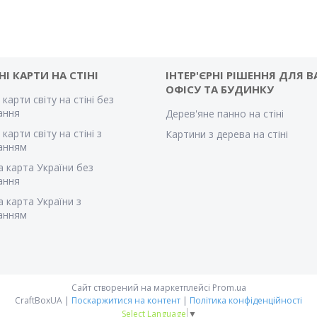
НІ КАРТИ НА СТІНІ
ІНТЕР'ЄРНІ РІШЕННЯ ДЛЯ 
ОФІСУ ТА БУДИНКУ
 карти світу на стіні без
вання
Дерев'яне панно на стіні
 карти світу на стіні з
Картини з дерева на стіні
ванням
а карта України без
вання
а карта України з
ванням
Сайт створений на маркетплейсі
Prom.ua
CraftBoxUA |
Поскаржитися на контент
|
Політика конфіденційності
Select Language
▼