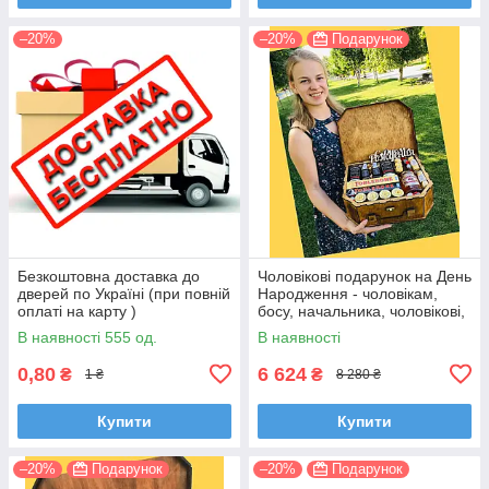
–20%
–20%
Подарунок
Безкоштовна доставка до
Чоловікові подарунок на День
дверей по Україні (при повній
Народження - чоловікам,
оплаті на карту )
босу, начальника, чоловікові,
братові
В наявності 555 од.
В наявності
0,80
6 624
₴
₴
1 ₴
8 280 ₴
Купити
Купити
–20%
Подарунок
–20%
Подарунок