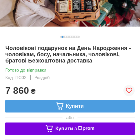
Чоловікові подарунок на День Народження -
чоловікам, босу, начальника, чоловікові,
братові Безкоштовна доставка
Готово до відправки
Код: ПС02
Роздріб
7 860
₴
Купити
або
Купити з