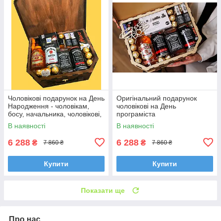
Чоловікові подарунок на День
Оригінальний подарунок
Народження - чоловікам,
чоловікові на День
босу, начальника, чоловікові,
програміста
братові
В наявності
В наявності
6 288
6 288
₴
₴
7 860 ₴
7 860 ₴
Купити
Купити
Показати ще
Про нас