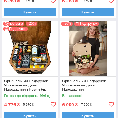
6 288
6 288
₴
₴
7 860 ₴
7 860 ₴
Купити
Купити
Супер цена
–20%
–20%
Подарунок
Подарунок
Оригінальний Подарунок
Оригінальний Подарунок
Чоловікові на День
Чоловікові на День
Народження і Новий Рік -
Народження
чоловіка, босу, хлопцеві,
Готово до відправки 996 од.
В наявності
начальнику
4 776
6 000
₴
₴
5 970 ₴
7 500 ₴
Купити
Купити