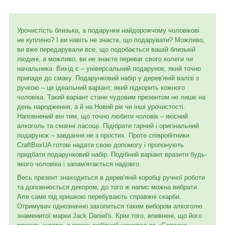
Урочистість близька, а подарунки найдорожчому чоловікові
не куплено? І ви навіть не знаєте, що подарувати? Можливо,
ви вже передарували все, що подобається вашій близькій
людині, а можливо, ви не знаєте переваг свого колеги чи
начальника. Вихід є – універсальний подарунок, який точно
припаде до смаку. Подарунковий набір у дерев'яній валізі з
ручкою – це ідеальний варіант, який підкорить кожного
чоловіка. Такий варіант стане чудовим презентом не лише на
день народження, а й на Новий рік чи інші урочистості.
Наповнений він тим, що точно любити чоловік – якісний
алкоголь та смачні ласощі. Підібрати гарний і оригінальний
подарунок – завдання не з простих. Проте співробітники
CraftBoxUA готові надати свою допомогу і пропонують
придбати подарунковий набір. Подібний варіант вразити будь-
якого чоловіка і запам'ятається надовго.
Весь презент знаходиться в дерев'яній коробці ручної роботи
та доповнюється декором, до того ж напис можна вибрати.
Але саме під кришкою перебувають справжні скарби.
Отримувач однозначно захопиться таким вибором алкоголю
знаменитої марки Jack Daniel's. Крім того, впевнені, що його