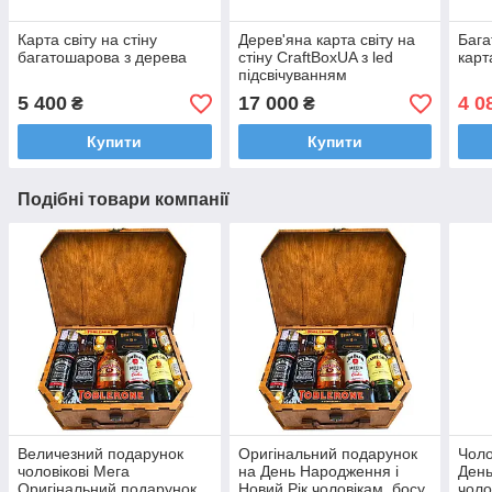
Карта світу на стіну
Дерев'яна карта світу на
Бага
багатошарова з дерева
стіну CraftBoxUA з led
карт
підсвічуванням
5 400
17 000
4 0
₴
₴
Купити
Купити
Подібні товари компанії
Величезний подарунок
Оригінальний подарунок
Чоло
чоловікові Мега
на День Народження і
День
Оригінальний подарунок
Новий Рік чоловікам, босу,
чоло