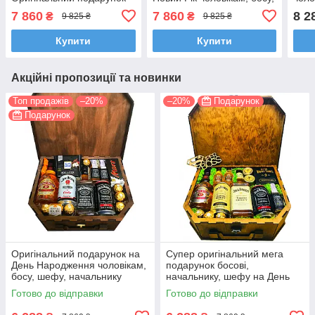
начальнику, шефу, босу,
шефу, начальнику,
нача
7 860
7 860
8 2
₴
₴
9 825 ₴
9 825 ₴
лікаря
керівнику
брат
Купити
Купити
Акційні пропозиції та новинки
Топ продажів
–20%
–20%
Подарунок
Подарунок
Оригінальний подарунок на
Супер оригінальний мега
День Народження чоловікам,
подарунок босові,
босу, шефу, начальнику
начальнику, шефу на День
братові татові на ювілей
Народження
Готово до відправки
Готово до відправки