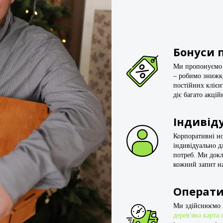
Бонуси 
Ми пропонуємо 
– робимо знижку
постійних клієн
діє багато акці
Індивід
Корпоративні н
індивідуально д
потреб. Ми док
кожний запит н
Операти
Ми здійснюємо щ
дерев'яна карта 