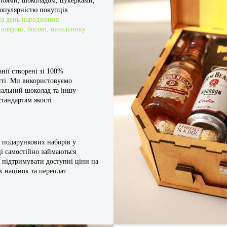
апоями, шоколадом, цукерками,
опулярністю покупців
на день народження
шефові, босові, начальнику
нії створені зі 100%
сті. Ми використовуємо
інальний шоколад та іншу
тандартам якості
 подарункових наборів у
і самостійно займаються
 підтримувати доступні ціни на
х націнок та переплат