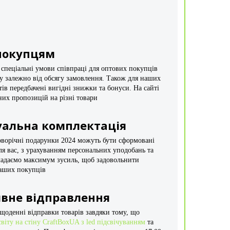
покупцям
спеціальні умови співпраці для оптових покупців
 залежно від обсягу замовлення. Також для наших
тів передбачені вигідні знижки та бонуси. На сайті
йних пропозицій на різні товари
уальна комплектація
оворічні подарунки 2024 можуть бути сформовані
ля вас, з урахуванням персональних уподобань та
ладаємо максимум зусиль, щоб задовольнити
аших покупців
вне відправлення
оденні відправки товарів завдяки тому, що
світу на стіну CraftBoxUA з led підсвічуванням
та