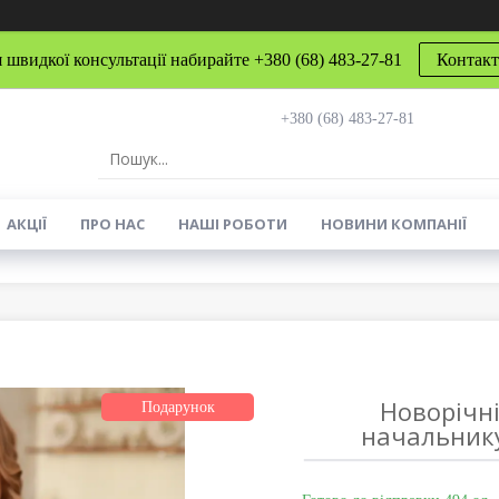
 швидкої консультації набирайте +380 (68) 483-27-81
Контак
+380 (68) 483-27-81
АКЦІЇ
ПРО НАС
НАШІ РОБОТИ
НОВИНИ КОМПАНІЇ
Новорічн
Подарунок
начальнику