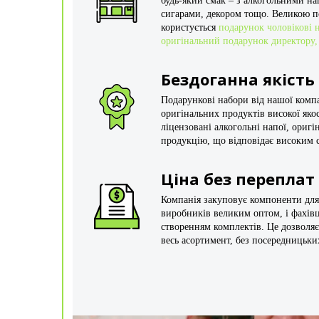
будь-який смак – з алкогольними н
сигарами, декором тощо. Великою п
користується
подарунок чоловікові 
оригінальний подарунок директору, 
Бездоганна якість
Подарункові набори від нашої компа
оригінальних продуктів високої яко
ліцензовані алкогольні напої, ориг
продукцію, що відповідає високим с
Ціна без переплат
Компанія закуповує компоненти для
виробників великим оптом, і фахівц
створенням комплектів. Це дозволяє
весь асортимент, без посередницьки