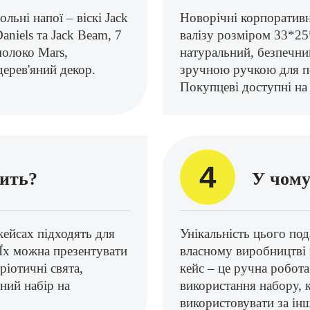
льні напої – віскі Jack
Новорічні корпоративн
Daniels та Jack Beam, 7
валізу розміром 33*25
молоко Mars,
натуральний, безпечни
 дерев'яний декор.
зручною ручкою для пе
Покупцеві доступні на 
4
дить?
У чому
кейсах підходять для
Унікальність цього по
. Їх можна презентувати
власному виробництві 
ріотичні свята,
кейс – це ручна робота
ний набір на
використання набору, 
використовувати за ін