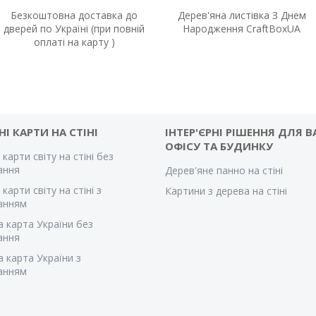
Безкоштовна доставка до
Дерев'яна листівка З Днем
дверей по Україні (при повній
Народження CraftBoxUA
оплаті на карту )
НІ КАРТИ НА СТІНІ
ІНТЕР'ЄРНІ РІШЕННЯ ДЛЯ 
ОФІСУ ТА БУДИНКУ
 карти світу на стіні без
вання
Дерев'яне панно на стіні
 карти світу на стіні з
Картини з дерева на стіні
ванням
а карта України без
вання
а карта України з
ванням