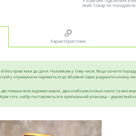
У компанії підключені ел
який товар не покидаючи 
Характеристики
й без прив'язки до дати. Чоловікам у тому числі. Якщо хочете порад
трій у отримувача підніметься до 80 рівня! Адже радувати кохану л
дві пляшки віскі відомих марок, два слабоалкогольні напої та міні-вер
Крім того, набір поставляється в оригінальній упаковці – дерев'яній к