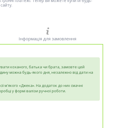
ектронні платежі. Тепер ви можете купити будь-
сайту.
Інформація для замовлення
увати коханого, батька чи брата, замовте цей
юдину можна будь-якого дня, незалежно від дати на
сії м'якого «Джека». На додаток до них смачні
оробці у формі валізи ручної роботи.