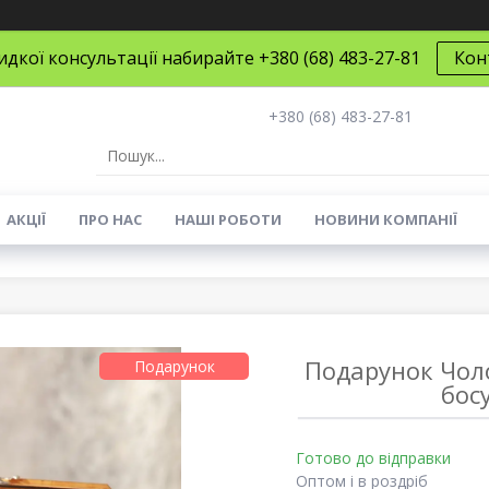
дкої консультації набирайте +380 (68) 483-27-81
Кон
+380 (68) 483-27-81
АКЦІЇ
ПРО НАС
НАШІ РОБОТИ
НОВИНИ КОМПАНІЇ
Подарунок Чоло
Подарунок
бос
Готово до відправки
Оптом і в роздріб