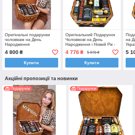
Оригінальні подарунки
Оригінальний Подарунок
Пода
чоловікам на День
Чоловікові на День
на Д
Народження
Народження і Новий Рік -
Укра
чоловіка, босу, хлопцеві,
босу
4 800
4 776
5 1
₴
₴
5 970 ₴
начальнику
корп
Купити
Купити
Акційні пропозиції та новинки
Подарунок
Подарунок