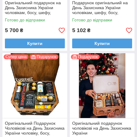
Оригінальний подарунок на
Подарунок оригінальний на
День Захисника України
День Захисника України
чоловікам, босу, шефу,
чоловікам, шефу, босу,
начальнику братові татові на
начальнику корпоративні
Готово до відправки
Готово до відправки
ювілей
подарунки
5 700
5 102
₴
₴
Купити
Купити
Супер цена
Подарунок
Подарунок
Оригінальний Подарунок
Оригінальний подарунок
Чоловікові на День Захисника
чоловікові на День Захисника
України чоловіку, босу,
України