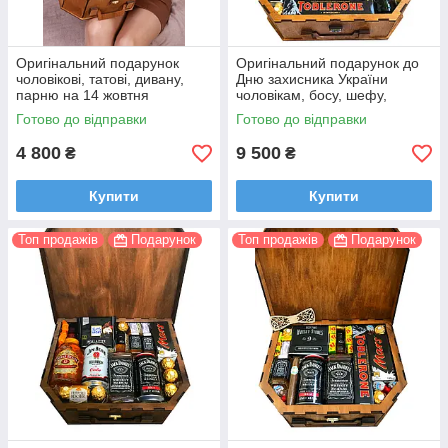
Оригінальний подарунок
Оригінальний подарунок до
чоловікові, татові, дивану,
Дню захисника України
парню на 14 жовтня
чоловікам, босу, шефу,
психотерапевту
Готово до відправки
Готово до відправки
4 800
9 500
₴
₴
Купити
Купити
Топ продажів
Подарунок
Топ продажів
Подарунок