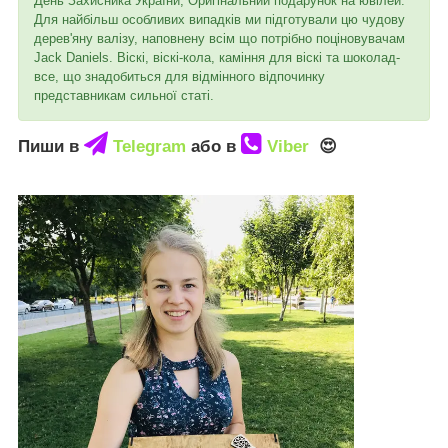
День Захисника України, Оригінальний подарунок на ювілей.
Для найбільш особливих випадків ми підготували цю чудову
дерев'яну валізу, наповнену всім що потрібно поціновувачам
Jack Daniels. Віскі, віскі-кола, каміння для віскі та шоколад-
все, що знадобиться для відмінного відпочинку
представникам сильної статі.
Пиши в
Telegram
або в
Viber
😍