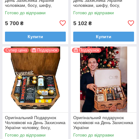
День Захисника України
День Захисника України
чоловікам, босу, шефу,
чоловікам, шефу, босу,
начальнику братові татові на
начальнику корпоративні
Готово до відправки
Готово до відправки
ювілей
подарунки
5 700
5 102
₴
₴
Купити
Купити
Супер цена
Подарунок
Подарунок
Оригінальний Подарунок
Оригінальний подарунок
Чоловікові на День Захисника
чоловікові на День Захисника
України чоловіку, босу,
України
хлопцеві, начальнику
Готово до відправки
Готово до відправки