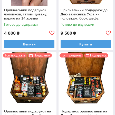
Оригінальний подарунок
Оригінальний подарунок до
чоловікові, татові, дивану,
Дню захисника України
парню на 14 жовтня
чоловікам, босу, шефу,
психотерапевту
Готово до відправки
Готово до відправки
4 800
9 500
₴
₴
Купити
Купити
Топ продажів
Подарунок
Топ продажів
Подарунок
Оригінальний подарунок на
Подарунок оригінальний на