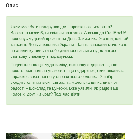
Опис
Яким має бути подарунок для справжнього чоловіка?
Варіантів може бути скільки завгодно. А команда CraftBoxUA
пропонує чудовий презент на День Захисника України, ювілей
та навіть День Захисника України. Навіть запеклий мачо хоче
на хвилинку відчути себе дитиною і знайти під ялинкою
святкову упаковку з подарунком.
Подивіться на цю чудо-валізу, виконану з дерева. Це не
просто оригінальна упаковка – це подарунок, який викликає
справжнє захоплення у справжнього чоловіка. У набір
входить елітний віскі, сигара та маленька щіпка дитячої
радості – шоколад та цукерки. Вже уявили, як радіє ваш
чоловік, друг чи брат? Тоді час діяти!