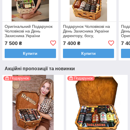
Оригінальний Подарунок
Подарунок Чоловікові на
Пода
Чоловікові на День
День Захисника України
День
Захисника України
директору, босу,
Ориг
начальнику, шефу
дире
7 500
7 400
7 4
₴
₴
нача
Купити
Купити
Акційні пропозиції та новинки
Подарунок
Подарунок