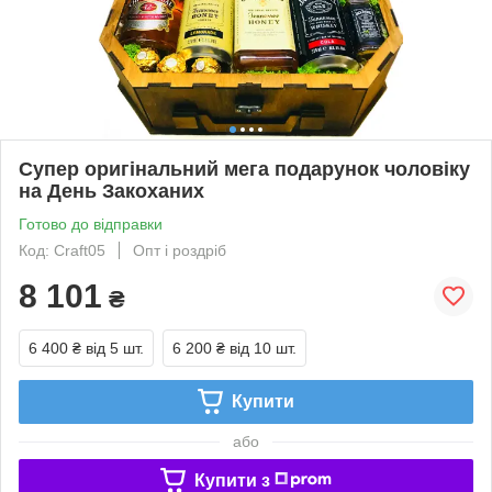
Супер оригінальний мега подарунок чоловіку
на День Закоханих
Готово до відправки
Код: Craft05
Опт і роздріб
8 101
₴
6 400 ₴
від 5 шт.
6 200 ₴
від 10 шт.
Купити
або
Купити з