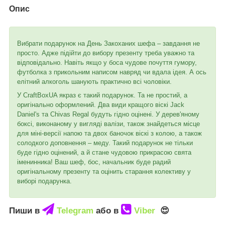
Опис
Вибрати подарунок на День Закоханих шефа – завдання не
просто. Адже підійти до вибору презенту треба уважно та
відповідально. Навіть якщо у боса чудове почуття гумору,
футболка з прикольним написом навряд чи вдала ідея. А ось
елітний алкоголь шанують практично всі чоловіки.
У CraftBoxUA якраз є такий подарунок. Та не простий, а
оригінально оформлений. Два види кращого віскі Jack
Daniel's та Chivas Regal будуть гідно оцінені. У дерев'яному
боксі, виконаному у вигляді валізи, також знайдеться місце
для міні-версії напою та двох баночок віскі з колою, а також
солодкого доповнення – меду. Такий подарунок не тільки
буде гідно оцінений, а й стане чудовою прикрасою свята
іменинника! Ваш шеф, бос, начальник буде радий
оригінальному презенту та оцінить старання колективу у
виборі подарунка.
Пиши в
Telegram
або в
Viber
😍