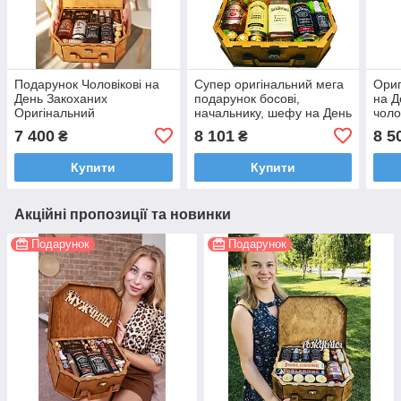
Подарунок Чоловікові на
Супер оригінальний мега
Ориг
День Закоханих
подарунок босові,
на Д
Оригінальний
начальнику, шефу на День
чоло
Народження
7 400
8 101
8 5
₴
₴
Купити
Купити
Акційні пропозиції та новинки
Подарунок
Подарунок