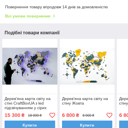
Повернення товару впродовж 14 днів за домовленістю
Всі умови повернення
Подібні товари компанії
Дерев'яна карта світу на
Дерев'яна карта світу на
Дере
стіні CraftBoxUA з led
стіну Жовта
стін
підсвічуванням у сірих
тонах
15 300
6 800
6 8
₴
₴
18 000 ₴
8 000 ₴
Купити
Купити