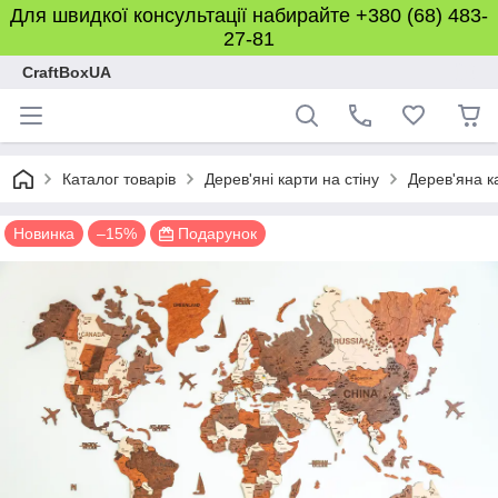
Для швидкої консультації набирайте +380 (68) 483-
27-81
CraftBoxUA
Каталог товарів
Дерев'яні карти на стіну
Дерев'яна к
Новинка
–15%
Подарунок