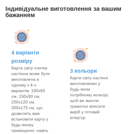
Індивідуальне виготовлення за вашим
бажанням
4 варіанти
розміру
Карта світу плитка
3 кольори
настінна може бути
Карти світу настінні
виготовлена в
виготовляємо у
одному з 4-х
будь-яком
варіантів: 100х60
потрібному кольорі,
см, 150х90 см,
щоб ви змогли
200х120 см,
грамотно вписати
300х175 см, що
виріб у готовий
дозволить вам
інтер'єр.
встановити карту у
будь-якому
приміщенні, навіть