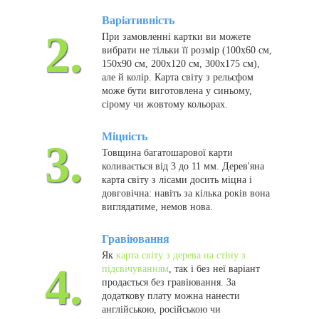
Варіативність
2.
При замовленні картки ви можете
вибрати не тільки її розмір (100х60 см,
150х90 см, 200х120 см, 300х175 см),
але й колір. Карта світу з рельєфом
може бути виготовлена ​​у синьому,
сірому чи жовтому кольорах.
Міцність
3.
Товщина багатошарової карти
коливається від 3 до 11 мм. Дерев'яна
карта світу з лісами досить міцна і
довговічна: навіть за кілька років вона
виглядатиме, немов нова.
Гравіювання
Як
карта світу з дерева на стіну з
4.
підсвічуванням
, так і без неї варіант
продається без гравіювання. За
додаткову плату можна нанести
англійською, російською чи