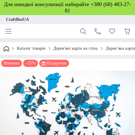
Для швидкої консультації набирайте +380 (68) 483-27-
81
CraftBoxUA
Каталог товарів
Дерев'яні карти на стіну
Дерев’яна карта
Новинка
–15%
Подарунок