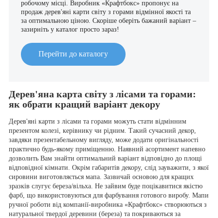
робочому місці. Виробник «Крафтбокс» пропонує на
продаж дерев'яні карти світу з горами відмінної якості та
за оптимальною ціною. Скоріше оберіть бажаний варіант –
зазирніть у каталог просто зараз!
Перейти до каталогу
Дерев'яна карта світу з лісами та горами:
як обрати кращий варіант декору
Дерев'яні карти з лісами та горами можуть стати відмінним
презентом колезі, керівнику чи рідним. Такий сучасний декор,
завдяки презентабельному вигляду, може додати оригінальності
практично будь-якому приміщенню. Наявний асортимент напевно
дозволить Вам знайти оптимальний варіант відповідно до площі
відповідної кімнати. Окрім габаритів декору, слід зауважити, з якої
сировини виготовляється мапа. Зазвичай основою для кращих
зразків слугує береза/вільха. Не зайвим буде поцікавитися якістю
фарб, що використовуються для фарбування готового виробу. Мапи
ручної роботи від компанії-виробника «Крафтбокс» створюються з
натуральної твердої деревини (береза) та покриваються за