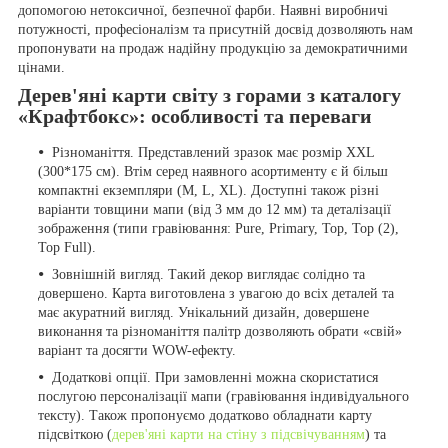
допомогою нетоксичної, безпечної фарби. Наявні виробничі
потужності, професіоналізм та присутній досвід дозволяють нам
пропонувати на продаж надійну продукцію за демократичними
цінами.
Дерев'яні карти світу з горами з каталогу
«Крафтбокс»: особливості та переваги
Різноманіття. Представлений зразок має розмір XXL
(300*175 см). Втім серед наявного асортименту є й більш
компактні екземпляри (M, L, XL). Доступні також різні
варіанти товщини мапи (від 3 мм до 12 мм) та деталізації
зображення (типи гравіювання: Pure, Primary, Top, Top (2),
Top Full).
Зовнішній вигляд. Такий декор виглядає солідно та
довершено. Карта виготовлена з увагою до всіх деталей та
має акуратний вигляд. Унікальний дизайн, довершене
виконання та різноманіття палітр дозволяють обрати «свій»
варіант та досягти WOW-ефекту.
Додаткові опції. При замовленні можна скористатися
послугою персоналізації мапи (гравіювання індивідуального
тексту). Також пропонуємо додатково обладнати карту
підсвіткою (
дерев'яні карти на стіну з підсвічуванням
) та