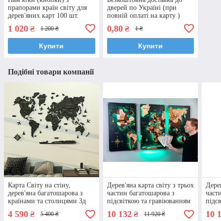
прапорами країн світу для
дверей по Україні (при
дерев'яних карт 100 шт.
повній оплаті на карту )
1 020
0,80
₴
₴
1 200 ₴
1 ₴
Купити
Купити
Подібні товари компанії
Карта Світу на стіну,
Дерев'яна карта світу з трьох
Дерев
дерев'яна багатошарова з
частин багатошарова з
част
країнами та столицями 3д
підсвіткою та гравіюванням
підс
лавітаційна
4 590
10 132
10 
₴
₴
5 400 ₴
11 920 ₴