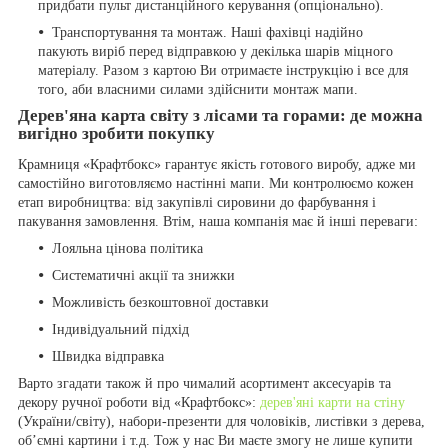
придбати пульт дистанційного керування (опціонально).
Транспортування та монтаж. Наші фахівці надійно
пакують виріб перед відправкою у декілька шарів міцного
матеріалу. Разом з картою Ви отримаєте інструкцію і все для
того, аби власними силами здійснити монтаж мапи.
Дерев'яна карта світу з лісами та горами: де можна
вигідно зробити покупку
Крамниця «Крафтбокс» гарантує якість готового виробу, адже ми
самостійно виготовляємо настінні мапи. Ми контролюємо кожен
етап виробництва: від закупівлі сировини до фарбування і
пакування замовлення. Втім, наша компанія має й інші переваги:
Лояльна цінова політика
Систематичні акції та знижки
Можливість безкоштовної доставки
Індивідуальний підхід
Швидка відправка
Варто згадати також й про чималий асортимент аксесуарів та
декору ручної роботи від «Крафтбокс»:
дерев'яні карти на стіну
(України/світу), набори-презенти для чоловіків, листівки з дерева,
об’ємні картини і т.д. Тож у нас Ви маєте змогу не лише купити