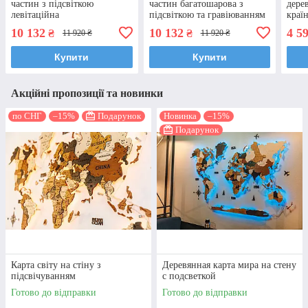
частин з підсвіткою
частин багатошарова з
дере
левітаційна
підсвіткою та гравіюванням
краї
лавітаційна
10 132
10 132
4 5
₴
₴
11 920 ₴
11 920 ₴
Купити
Купити
Акційні пропозиції та новинки
по СНГ
–15%
Подарунок
Новинка
–15%
Подарунок
Карта світу на стіну з
Деревянная карта мира на стену
підсвічуванням
с подсветкой
Готово до відправки
Готово до відправки