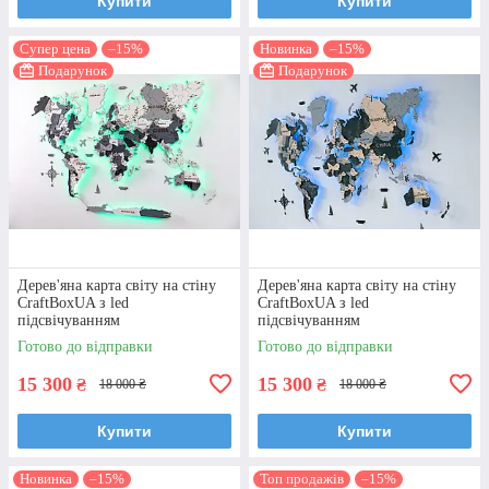
Купити
Купити
Супер цена
–15%
Новинка
–15%
Подарунок
Подарунок
Дерев'яна карта світу на стіну
Дерев'яна карта світу на стіну
CraftBoxUA з led
CraftBoxUA з led
підсвічуванням
підсвічуванням
Готово до відправки
Готово до відправки
15 300
15 300
₴
₴
18 000 ₴
18 000 ₴
Купити
Купити
Новинка
–15%
Топ продажів
–15%