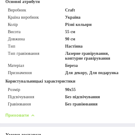
Основні атрибути
Виробник
Craft
Країна виробник
Україна
Колір
Різні кольори
Висота
55 см
Довжина
90 см
Тип
Настінна
Тип гравіювання
Лазерне гравірування,
контурне гравірування
Матеріал
Береза
Призначення
Для декору, Для подарунка
Користувальницькі характеристики
Розмір
90х55
Підсвічування
Без підсвічування
Гравіювання
Без гравіювання
Приховати
Умови доставки