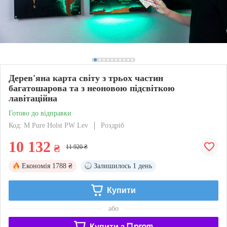
Дерев'яна карта світу з трьох частин
багатошарова та з неоновою підсвіткою
лавітаційна
Готово до відправки
Код: M Pure Holst PW Lev
Роздріб
10 132
₴
11 920 ₴
Економія
1788 ₴
Залишилось
1 день
Купити
або
Купити з