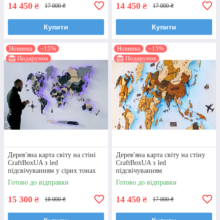
14 450
14 450
₴
₴
17 000 ₴
17 000 ₴
Купити
Купити
Новинка
–15%
Новинка
–15%
Подарунок
Подарунок
Дерев'яна карта світу на стіні
Дерев'яна карта світу на стіну
CraftBoxUA з led
CraftBoxUA з led
підсвічуванням у сірих тонах
підсвічуванням
Готово до відправки
Готово до відправки
15 300
14 450
₴
₴
18 000 ₴
17 000 ₴