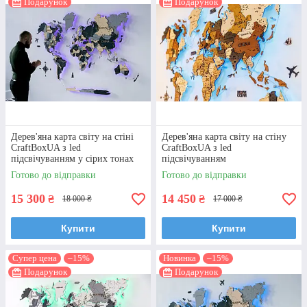
Подарунок
Подарунок
Дерев'яна карта світу на стіні
Дерев'яна карта світу на стіну
CraftBoxUA з led
CraftBoxUA з led
підсвічуванням у сірих тонах
підсвічуванням
Готово до відправки
Готово до відправки
15 300
14 450
₴
₴
18 000 ₴
17 000 ₴
Купити
Купити
Супер цена
–15%
Новинка
–15%
Подарунок
Подарунок