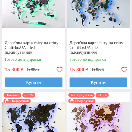
Дерев'яна карта світу на стіну
Дерев'яна карта світу на стіну
CraftBoxUA з led
CraftBoxUA з led
підсвічуванням
підсвічуванням
Готово до відправки
Готово до відправки
15 300
15 300
₴
₴
18 000 ₴
18 000 ₴
Купити
Купити
Новинка
–15%
Топ продажів
–15%
Подарунок
Подарунок