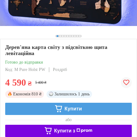
Дерев'яна карта світу з підсвіткою щита
левітаційна
Готово до відправки
Код: M Pure Holst PW
Роздріб
4 590
₴
5 400 ₴
Економія
810 ₴
Залишилось
1 день
Купити
або
Купити з