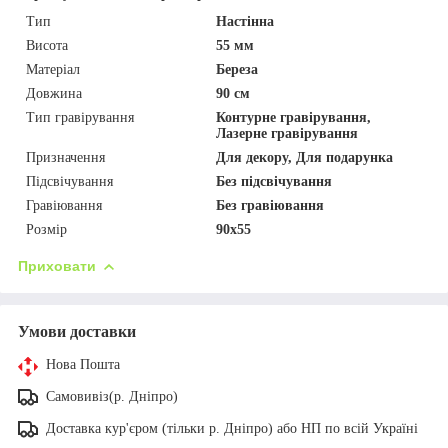
Тип
Настінна
Висота
55 мм
Матеріал
Береза
Довжина
90 см
Тип гравірування
Контурне гравірування,
Лазерне гравірування
Призначення
Для декору, Для подарунка
Підсвічування
Без підсвічування
Гравіювання
Без гравіювання
Розмір
90х55
Приховати
Умови доставки
Нова Пошта
Самовивіз(р. Дніпро)
Доставка кур'єром (тільки р. Дніпро) або НП по всій Україні