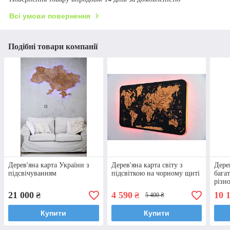
Всі умови повернення
Подібні товари компанії
Дерев'яна карта України з
Дерев'яна карта світу з
Дерев
підсвічуванням
підсвіткою на чорному щиті
бага
різн
на щ
21 000
4 590
10 
₴
₴
5 400 ₴
Купити
Купити