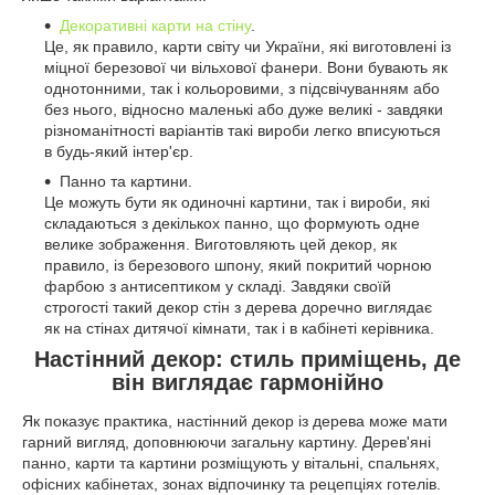
Декоративні карти на стіну
.
Це, як правило, карти світу чи України, які виготовлені із
міцної березової чи вільхової фанери. Вони бувають як
однотонними, так і кольоровими, з підсвічуванням або
без нього, відносно маленькі або дуже великі - завдяки
різноманітності варіантів такі вироби легко вписуються
в будь-який інтер'єр.
Панно та картини.
Це можуть бути як одиночні картини, так і вироби, які
складаються з декількох панно, що формують одне
велике зображення. Виготовляють цей декор, як
правило, із березового шпону, який покритий чорною
фарбою з антисептиком у складі. Завдяки своїй
строгості такий декор стін з дерева доречно виглядає
як на стінах дитячої кімнати, так і в кабінеті керівника.
Настінний декор: стиль приміщень, де
він виглядає гармонійно
Як показує практика, настінний декор із дерева може мати
гарний вигляд, доповнюючи загальну картину. Дерев'яні
панно, карти та картини розміщують у вітальні, спальнях,
офісних кабінетах, зонах відпочинку та рецепціях готелів.