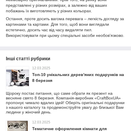
представлені у різних розмірах, а залежно від ваших
побажань їх виготовляють у різних кольорах.
Остання, проте досить вагома перевага – легкість догляду за
картинами та картами. Для того, щоб вони виглядали
естетично, досить час від часу видаляти пил.
Використовувати при цьому спеціальні засоби необов'язково.
Інші статті рубрики
12.03.2025
Топ-10 унікальних дерев'яних подарунків на
8 березня
Щороку постає питання, що саме обрати як презент на
весняне свято 8 березня. Компанія-виробник «CraftBoxUA»
пропонує чимало вдалих ідей! Оберіть оригінальні подарунки
з нашого каталогу та продемонструйте увагу до близької Вам
людини у жіночий день.
12.03.2025
Тематичне оформлення кімнати для