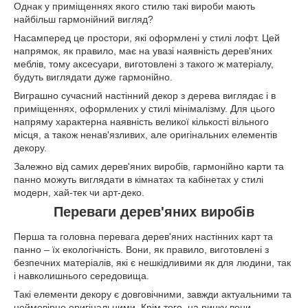
Однак у приміщеннях якого стилю такі вироби мають
найбільш гармонійний вигляд?
Насамперед це простори, які оформлені у стилі лофт. Цей
напрямок, як правило, має на увазі наявність дерев'яних
меблів, тому аксесуари, виготовлені з такого ж матеріалу,
будуть виглядати дуже гармонійно.
Виграшно сучасний настінний декор з дерева виглядає і в
приміщеннях, оформлених у стилі мінімалізму. Для цього
напряму характерна наявність великої кількості вільного
місця, а також ненав'язливих, але оригінальних елементів
декору.
Залежно від самих дерев'яних виробів, гармонійно карти та
панно можуть виглядати в кімнатах та кабінетах у стилі
модерн, хай-тек чи арт-деко.
Переваги дерев'яних виробів
Перша та головна перевага дерев'яних настінних карт та
панно – їх екологічність. Вони, як правило, виготовлені з
безпечних матеріалів, які є нешкідливими як для людини, так
і навколишнього середовища.
Такі елементи декору є довговічними, завжди актуальними та
неймовірно оригінальними. Крім того, на ринку вони