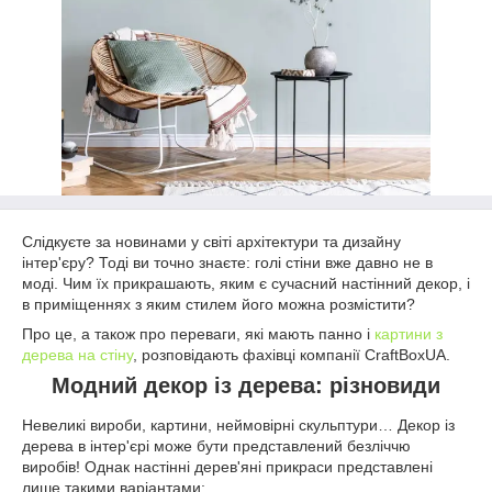
Слідкуєте за новинами у світі архітектури та дизайну
інтер'єру? Тоді ви точно знаєте: голі стіни вже давно не в
моді. Чим їх прикрашають, яким є сучасний настінний декор, і
в приміщеннях з яким стилем його можна розмістити?
Про це, а також про переваги, які мають панно і
картини з
дерева на стіну
, розповідають фахівці компанії CraftBoxUA.
Модний декор із дерева: різновиди
Невеликі вироби, картини, неймовірні скульптури… Декор із
дерева в інтер'єрі може бути представлений безліччю
виробів! Однак настінні дерев'яні прикраси представлені
лише такими варіантами: