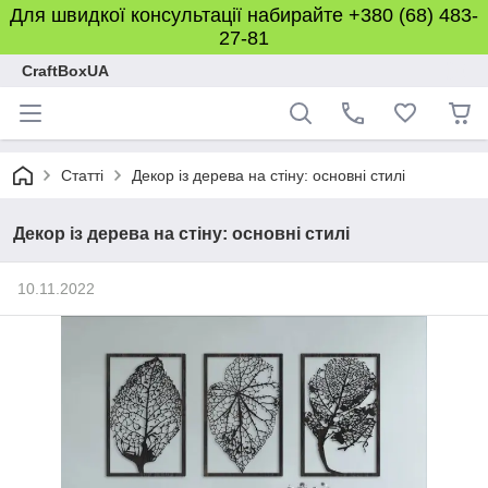
Для швидкої консультації набирайте +380 (68) 483-
27-81
CraftBoxUA
Статті
Декор із дерева на стіну: основні стилі
Декор із дерева на стіну: основні стилі
10.11.2022