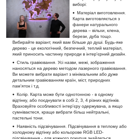
виборі:
Матеріал виготовлення.
Карта виготовляється з
фанери натурального
дерева – вільхи, клена,
берези, дуба тощо.
Вибирайте варіант, який вам більше до душі. Будь-яке
дерево - це екологічний, безпечний, теплий матеріал,
який приносить частинку природи в інтер'єрний дизайн.
Стиль гравіювання. Усі назви, межі, зображення
наносяться на дерево методом лазерного гравіювання.
Ви можете вибрати варіант з мінімальним або дуже
детальним гравіюванням країн, міст, природних
пам'яток і т.д.
Колір. Карта може бути однотонною - в одному
відтінку, або поєднувати в собі 2, 3, 4 різних відтінків.
Враховуйте особливості інтер'єру одержувача, а якщо
сумніваєтеся, краще вибрати більш нейтральні,
пастельні тони.
Наявність підсвічування. Підсвічування в теплому або
холодному відтінку або кольорове RGB LED-
підсвічування - для кожного покупця знайдеться