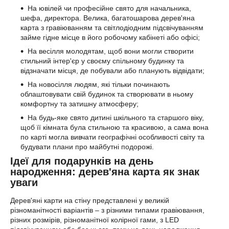
На ювілей чи професійне свято для начальника,
шефа, директора. Велика, багатошарова дерев'яна
карта з гравіюванням та світлодіодним підсвічуванням
займе гідне місце в його робочому кабінеті або офісі;
На весілля молодятам, щоб вони могли створити
стильний інтер'єр у своєму спільному будинку та
відзначати місця, де побували або планують відвідати;
На новосілля людям, які тільки починають
облаштовувати свій будинок та створювати в ньому
комфортну та затишну атмосферу;
На будь-яке свято дитині шкільного та старшого віку,
щоб її кімната була стильною та красивою, а сама вона
по карті могла вивчати географічні особливості світу та
будувати плани про майбутні подорожі.
Ідеї для подарунків на день
народження: дерев'яна карта як знак
уваги
Дерев'яні карти на стіну представлені у великій
різноманітності варіантів – з різними типами гравіювання,
різних розмірів, різноманітної колірної гами, з LED