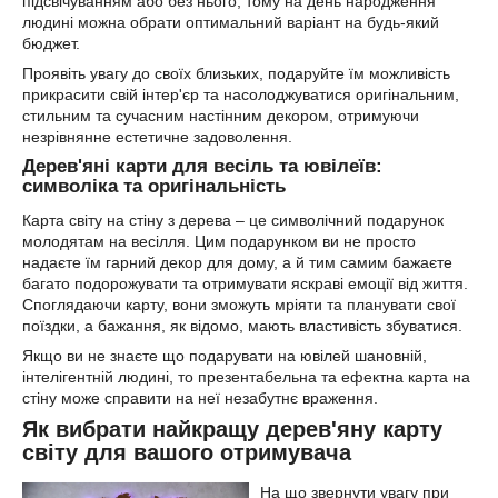
підсвічуванням або без нього, тому на день народження
людині можна обрати оптимальний варіант на будь-який
бюджет.
Проявіть увагу до своїх близьких, подаруйте їм можливість
прикрасити свій інтер'єр та насолоджуватися оригінальним,
стильним та сучасним настінним декором, отримуючи
незрівнянне естетичне задоволення.
Дерев'яні карти для весіль та ювілеїв:
символіка та оригінальність
Карта світу на стіну з дерева – це символічний подарунок
молодятам на весілля. Цим подарунком ви не просто
надаєте їм гарний декор для дому, а й тим самим бажаєте
багато подорожувати та отримувати яскраві емоції від життя.
Споглядаючи карту, вони зможуть мріяти та планувати свої
поїздки, а бажання, як відомо, мають властивість збуватися.
Якщо ви не знаєте що подарувати на ювілей шановній,
інтелігентній людині, то презентабельна та ефектна карта на
стіну може справити на неї незабутнє враження.
Як вибрати найкращу дерев'яну карту
світу для вашого отримувача
На що звернути увагу при