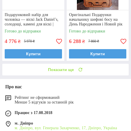
Подарунковий набір для
Оригінальні Подарунки
чоловіка — віскі Jack Daniel’s,
начальнику шефові босу на
солодощі, камені для віскі |
День Народження і Новий рік
Подарунок на день народже
Подарунки на 14 жовтня
Готово до відправки
Готово до відправки
4 776
6 288
₴
₴
5 970 ₴
7 860 ₴
Купити
Купити
Показати ще
Про нас
Рейтинг не сформований
Менше 5 відгуків за останній рік
Працює з 17.08.2018
м. Дніпро
м. Дніпро, вул. Генерала Захарченко, 17, Дніпро, Україна