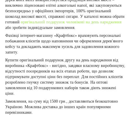
виключно ліцензовані елітні алкогольні напої, які закуповуються
безпосередньо у офіційних імпортерів, 100% оригінальний
шоколад високої якості, справжні сигари. У каталозі можна обрати
готовий
оригінальний подарунок чоловікові на день народження
або зробити індивідуальне замовлення.
Фахівці інтернет-магазину «Крафтбокс» враховують персональні
побажання клієнтів щодо наповнення чи оформлення дерев'яного
кейсу та докладають максимум зусиль для задоволення кожного
запиту.
Купити оригінальний подарунок другу на день народження від
виробника «Крафтбокс» - вигідно, завдяки власному виробництву,
відсутності посередників на всіх етапах роботи, що дозволяє
підтримувати доступні ціни без переплат. Для постійних клієнтів
розроблено гнучку систему знижок та бонусів. На оптові
замовлення від 10 подарункових наборів також діють знижені
ціни.
Замовлення, на суму від 1500 грн., доставляються безкоштовно
Україною. Можлива доставка до інших країн популярними
перевізниками.