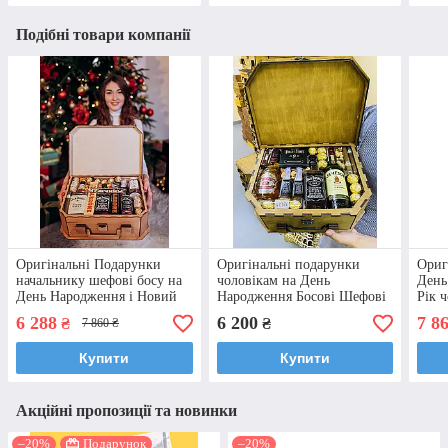
Подібні товари компанії
Оригінальні Подарунки
Оригінальні подарунки
Ориг
начальнику шефові босу на
чоловікам на День
День
День Народження і Новий
Народження Босові Шефові
Рік 
рік Подарунки на 14 жовтня
Начальнику Boss
нача
6 288
6 200
7 8
₴
₴
7 860 ₴
Купити
Купити
Акційні пропозиції та новинки
–20%
Подарунок
–20%