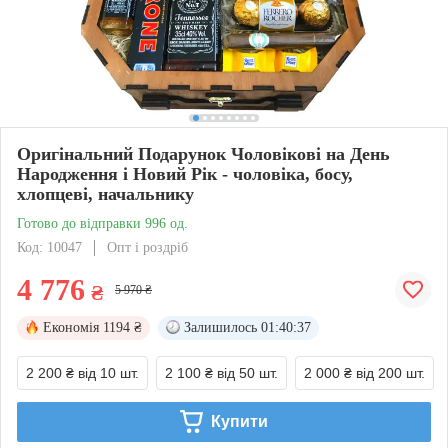
Оригінальний Подарунок Чоловікові на День
Народження і Новий Рік - чоловіка, босу,
хлопцеві, начальнику
Готово до відправки 996 од.
Код: 10047
Опт і роздріб
4 776
₴
5 970 ₴
Економія
1194 ₴
Залишилось
01:40:37
2 200 ₴
від 10 шт.
2 100 ₴
від 50 шт.
2 000 ₴
від 200 шт.
Купити