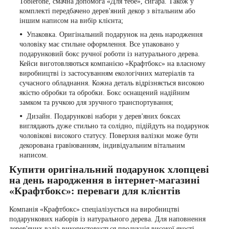
Toblerone, смачна допомога «Для тебе», сигара. Також у
комплекті передбачено дерев'яний декор з вітальним або
іншим написом на вибір клієнта;
Упаковка. Оригінальний подарунок на день народження
чоловіку має стильне оформлення. Все упаковано у
подарунковий бокс ручної роботи із натурального дерева.
Кейси виготовляються компанією «Крафтбокс» на власному
виробництві із застосуванням екологічних матеріалів та
сучасного обладнання. Кожна деталь відрізняється високою
якістю обробки та обробки. Бокс оснащений надійним
замком та ручкою для зручного транспортування;
Дизайн. Подарункові набори у дерев'яних боксах
виглядають дуже стильно та солідно, підійдуть на подарунок
чоловікові високого статусу. Поверхня валізки може бути
декорована гравіюванням, індивідуальним вітальним
написом.
Купити оригінальний подарунок хлопцеві
на день народження в інтернет-магазині
«Крафтбокс»: переваги для клієнтів
Компанія «Крафтбокс» спеціалізується на виробництві
подарункових наборів із натурального дерева. Для наповнення
дерев'яних валіз використовується продукція високої якості –