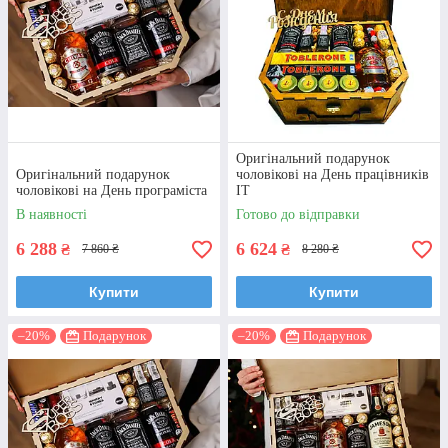
Оригінальний подарунок
Оригінальний подарунок
чоловікові на День працівників
чоловікові на День програміста
IT
В наявності
Готово до відправки
6 288
6 624
₴
₴
7 860 ₴
8 280 ₴
Купити
Купити
–20%
Подарунок
–20%
Подарунок