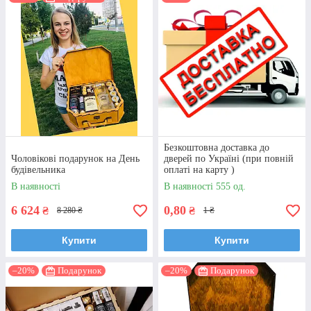
Безкоштовна доставка до
Чоловікові подарунок на День
дверей по Україні (при повній
будівельника
оплаті на карту )
В наявності
В наявності 555 од.
6 624
0,80
₴
₴
8 280 ₴
1 ₴
Купити
Купити
–20%
Подарунок
–20%
Подарунок