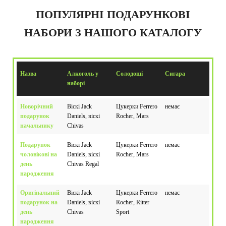
ПОПУЛЯРНІ ПОДАРУНКОВІ
НАБОРИ З НАШОГО КАТАЛОГУ
Назва
Алкоголь у
Солодощі
Сигара
наборі
Новорічний
Віскі Jack
Цукерки Ferrero
немає
подарунок
Daniels, віскі
Rocher, Mars
начальнику
Chivas
Подарунок
Віскі Jack
Цукерки Ferrero
немає
чоловікові на
Daniels, віскі
Rocher, Mars
день
Chivas Regal
народження
Оригінальний
Віскі Jack
Цукерки Ferrero
немає
подарунок на
Daniels, віскі
Rocher, Ritter
день
Chivas
Sport
народження