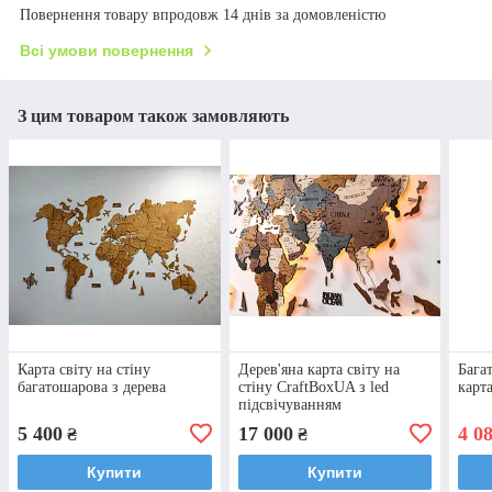
Повернення товару впродовж 14 днів за домовленістю
Всі умови повернення
З цим товаром також замовляють
Карта світу на стіну
Дерев'яна карта світу на
Бага
багатошарова з дерева
стіну CraftBoxUA з led
карта
підсвічуванням
5 400
17 000
4 0
₴
₴
Купити
Купити