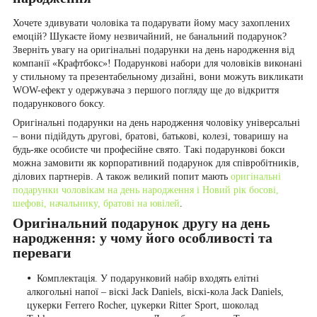
Хочете здивувати чоловіка та подарувати йому масу захоплених
емоцій? Шукаєте йому незвичайний, не банальний подарунок?
Зверніть увагу на оригінальні подарунки на день народження від
компанії «Крафтбокс»! Подарункові набори для чоловіків виконані
у стильному та презентабельному дизайні, вони можуть викликати
WOW-ефект у одержувача з першого погляду ще до відкриття
подарункового боксу.
Оригінальні подарунки на день народження чоловіку універсальні
– вони підійдуть другові, братові, батькові, колезі, товаришу на
будь-яке особисте чи професійне свято. Такі подарункові бокси
можна замовити як корпоративний подарунок для співробітників,
ділових партнерів. А також великий попит мають
оригінальні
подарунки чоловікам на день народження і Новий рік босові,
шефові, начальнику, братові на ювілей
.
Оригінальний подарунок другу на день
народження: у чому його особливості та
переваги
Комплектація. У подарунковий набір входять елітні
алкогольні напої – віскі Jack Daniels, віскі-кола Jack Daniels,
цукерки Ferrero Rocher, цукерки Ritter Sport, шоколад