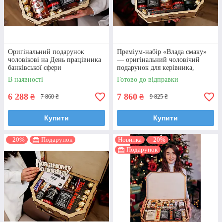
Оригінальний подарунок
Преміум-набір «Влада смаку»
чоловікові на День працівника
— оригінальний чоловічий
банківської сфери
подарунок для керівника,
коханого, шефа
В наявності
Готово до відправки
6 288
7 860
₴
₴
7 860 ₴
9 825 ₴
Купити
Купити
–20%
Подарунок
Новинка
–20%
Подарунок